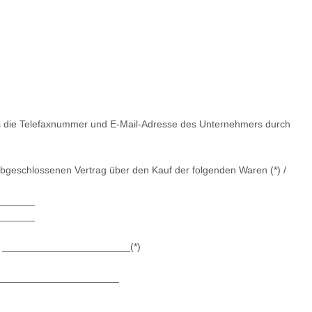
lls die Telefaxnummer und E-Mail-Adresse des Unternehmers durch
) abgeschlossenen Vertrag über den Kauf der folgenden Waren (*) /
_______
_______
am _______________________(*)
_______________________