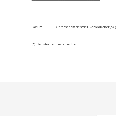
_________________________________
_________________________________
_________ _____________________________
Datum Unterschrift des/der Verbraucher(s) (nur
________________________________________
(*) Unzutreffendes streichen